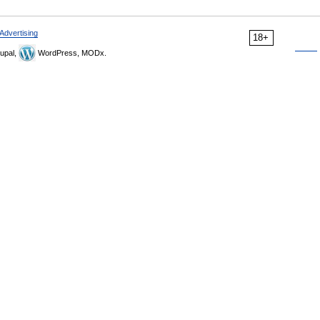
Advertising
18+
upal,
WordPress, MODx.