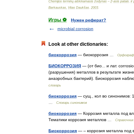
Chemijos
terminų
aiškinamasis
žodynas
–
2
-
asis
patais
.
ir
Barkauskas
,
Vitas
Daukšas
.
2003
.
Игры ⚽
Нужен реферат?
microbial corrosion
Look at other dictionaries:
биокоррозия
— биокоррозия …
Орфографи
БИОКОРРОЗИЯ
— (от био... и лат. corro
(разрушения) металлов в результате жиз
анаэробных бактерий). Биокоррозия наб
словарь
биокоррозия
— сущ., кол во синонимов: 1
…
Словарь синонимов
биокоррозия
— Коррозия металла под вл
Тематики коррозия металлов …
Справочник
Биокоррозия
— – коррозия металла под 