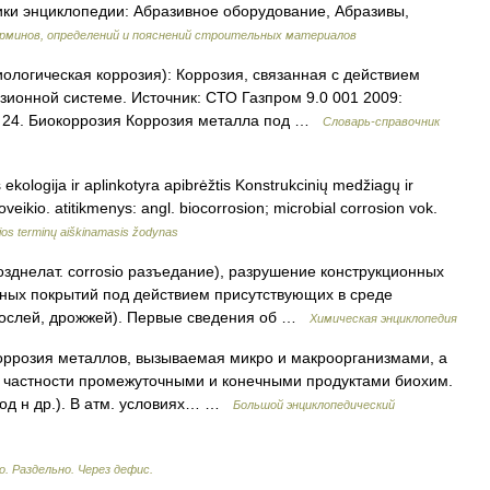
ики энциклопедии: Абразивное оборудование, Абразивы,
рминов, определений и пояснений строительных материалов
ологическая коррозия): Коррозия, связанная с действием
зионной системе. Источник: СТО Газпром 9.0 001 2009:
я 24. Биокоррозия Коррозия металла под …
Словарь-справочник
 ekologija ir aplinkotyra apibrėžtis Konstrukcinių medžiagų ir
eikio. atitikmenys: angl. biocorrosion; microbial corrosion vok.
jos terminų aiškinamasis žodynas
позднелат. corrosio разъедание), разрушение конструкционных
ных покрытий под действием присутствующих в среде
орослей, дрожжей). Первые сведения об …
Химическая энциклопедия
 коррозия металлов, вызываемая микро и макроорганизмами, а
в частности промежуточными и конечными продуктами биохим.
род н др.). В атм. условиях… …
Большой энциклопедический
. Раздельно. Через дефис.