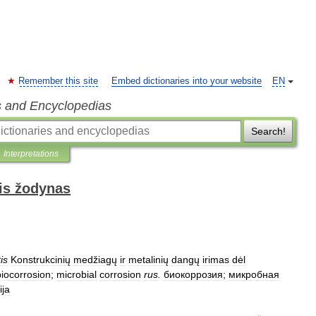
Remember this site
Embed dictionaries into your website
EN
s and Encyclopedias
Search!
Interpretations
is žodynas
is
Konstrukcinių
medžiagų
ir
metalinių
dangų
irimas
dėl
biocorrosion
;
microbial
corrosion
rus
.
биокоррозия
;
микробная
ija