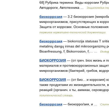
68] Рубрика термина: Виды коррозии Рубр
Автодороги, Автотехника …
Энциклопедия те
биокоррозия
— 3.2 биокоррозия (микроби
микроорганизмов, присутствующих в корро
Защита от коррозии. Основные положени
терминов нормативно-технической документации
биокоррозия
— biokorozija statusas T sritis
metalinių dangų irimas dėl mikroorganizmų pov
Bioanfressung, f; Biokorrosion, f;… …
Ekologi
БИОКОРРОЗИЯ
— (от греч. bios жизнь и 
материалов и противокоррозионных защит
микроорганизмов (бактерий, грибов, вод
БИОКОРРОЗИЯ
— (от био... и коррозия)
также продуктами их жизнедеятельности, 
реакций (органич. к ты, аммиак, сероводо
политехнический словарь
биокоррозия
— биокорро/зия, и …
Слитно