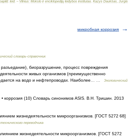
papild
.
leid
. –
Vilnius:
Mokslo
ir
enciklopedijų
leidybos
institutas
.
Kazys
Daukšas
,
Jurgis
микробная коррозия
ческий словарь-справочник
sio разъедание), биоразрушение, процесс повреждения
недеятельности живых организмов (преимущественно
людается на водо и нефтепроводах. Наиболее… …
Экологический
 • коррозия (10) Словарь синонимов ASIS. В.Н. Тришин. 2013
иянием жизнедеятельности микроорганизмов. [ГОСТ 5272 68]
 технического переводчика
влиянием жизнедеятельности микроорганизмов. [ГОСТ 5272