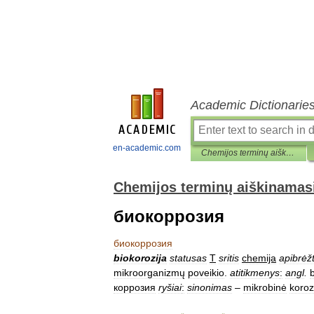
Academic Dictionarie
en-academic.com
Chemijos terminų aiškinamasis žodynas
Chemijos terminų aiškinamas
биокоррозия
биокоррозия
biokorozija
statusas
T
sritis
chemija
apibrėžt
mikroorganizmų
poveikio
.
atitikmenys
:
angl
.
коррозия
ryšiai
:
sinonimas
–
mikrobinė
koroz